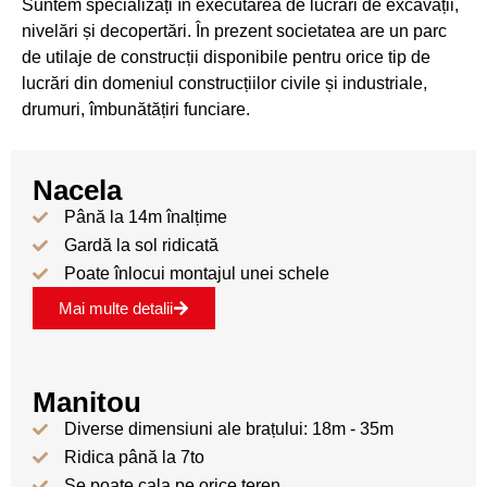
Suntem specializați în executarea de lucrări de excavații,
nivelări și decopertări. În prezent societatea are un parc
de utilaje de construcții disponibile pentru orice tip de
lucrări din domeniul construcțiilor civile și industriale,
drumuri, îmbunătățiri funciare.
Nacela
Până la 14m înalțime
Gardă la sol ridicată
Poate înlocui montajul unei schele
Mai multe detalii
Manitou
Diverse dimensiuni ale brațului: 18m - 35m
Ridica până la 7to
Se poate cala pe orice teren