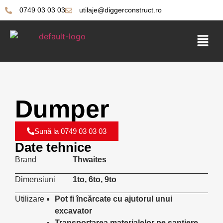
0749 03 03 03
utilaje@diggerconstruct.ro
Dumper
Sună la 0749 03 03 03
Date tehnice
Brand
Thwaites
Dimensiuni
1to, 6to, 9to
Utilizare
Pot fi încărcate cu ajutorul unui
excavator
Transportarea materialelor pe șantiere